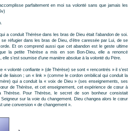
l accomplisse parfaitement en moi sa volonté sans que jamais les
6v)
.
i a conduit Thérèse dans les bras de Dieu était l’abandon de soi.
 se réfugier dans les bras de Dieu, d'être caressée par Lui, de se
icorde. Et on comprend aussi que cet abandon est le geste ultime
e que la petite Thérèse a mis en son Bon-Dieu, elle a renoncé
, elle s’est soumise d’une manière absolue à la volonté du Père.
te « volonté confiante » (de Thérèse) se sont « rencontrés » il s’est
de liaison ; un « link » (comme le cordon ombilical qui conduit la
 mère) qui a conduit la « voix de Dieu » (ses enseignements, ses
œur de Thérèse, et cet enseignement, cet expérience de cœur à
 Thérèse. Pour Thérèse, le secret de son bonheur consistait
e Seigneur sur la voie du changement. Dieu changea alors le cœur
st une conversion « de changement ».