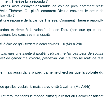
mment Thérèse lui a répondu ?
s allons alors essayer ensemble de voir de près comment s’est
etite Thérèse. Ou plutôt comment Dieu a convertit le cœur de
hez elle ?
 et une réponse de la part de Thérèse. Comment Thérèse répondit-
andon extrême à la volonté de son Dieu (rien que ça et tout
plusieurs fois dans ses manuscrits:
é
, à être ce qu'Il veut que nous soyons... » (Ms A 2r)»
 pas être une sainte à moitié, cela ne me fait pas peur de souffrir
est de garder ma volonté, prenez-la, car "Je choisis tout" ce que
e, mais aussi dans la paix, car je ne cherchais que
la volonté du
 ce qu'elles voulaient, mais sa
volonté à Lui
.. ». (Ms A 64r)
u
et retourner dans le monde plutôt que rester au Carmel en faisant