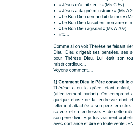
« Jésus m'a fait sentir »(Ms C 5v)
« Jésus a daigné m'instruire » (Ms A 2
« Le Bon Dieu demandait de moi » (Ms
« Le Bon Dieu faisait en mon âme et m
« Le Bon Dieu agissait »(Ms A 70v)
Etc…
Comme si on voit Thérèse ne faisant rien, 
Dieu. Dieu dirigeait ses pensées, ses se
pour Thérèse Dieu, Lui, était son tout.
miséricordieux…
Voyons comment….
1) Comment Dieu le Père convertit le c
Thérèse a eu la grâce, étant enfant,
(affectivement parlant). On comprend ai
quelque chose de la tendresse dont ell
tellement attachée à son père terrestre.
sa voix et sa tendresse. Et de cette mêm
son père divin. « je fus vraiment orpheli
avec confiance et dire en toute vérité : 