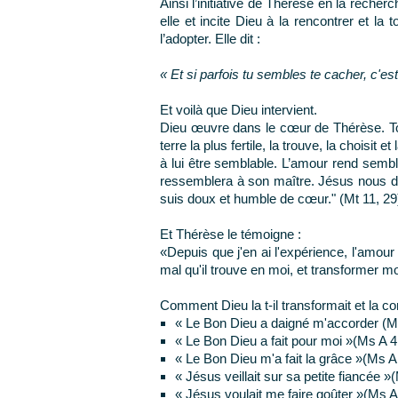
Ainsi l’initiative de Thérèse en la recher
elle et incite Dieu à la rencontrer et la
l’adopter. Elle dit :
« Et si parfois tu sembles te cacher, c'es
Et voilà que Dieu intervient.
Dieu œuvre dans le cœur de Thérèse. Tout comme un lab
terre la plus fertile, la trouve, la choisit e
à lui être semblable. L’amour rend sembla
ressemblera à son maître. Jésus nous di
suis doux et humble de cœur." (Mt 11, 29
Et Thérèse le témoigne :
«Depuis que j'en ai l'expérience, l'amour e
mal qu'il trouve en moi, et transformer 
Comment Dieu la t-il transformait et la co
« Le Bon Dieu a daigné m'accorder (Ms
« Le Bon Dieu a fait pour moi »(Ms A 4
« Le Bon Dieu m'a fait la grâce »(Ms A
« Jésus veillait sur sa petite fiancée »
« Jésus voulait me faire goûter »(Ms A