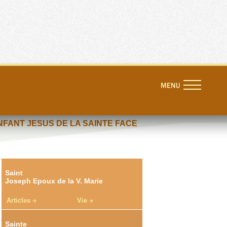
NFANT JESUS DE LA SAINTE FACE
Saint
Joseph Epoux de la V. Marie
Articles
Vie
Sainte