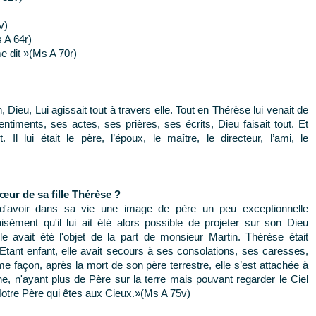
v)
 A 64r)
e dit »(Ms A 70r)
Dieu, Lui agissait tout à travers elle. Tout en Thérèse lui venait de
ntiments, ses actes, ses prières, ses écrits, Dieu faisait tout. Et
 Il lui était le père, l’époux, le maître, le directeur, l’ami, le
œur de sa fille Thérèse ?
 d'avoir dans sa vie une image de père un peu exceptionnelle
sément qu'il lui ait été alors possible de projeter sur son Dieu
e avait été l'objet de la part de monsieur Martin. Thérèse était
 Etant enfant, elle avait secours à ses consolations, ses caresses,
e façon, après la mort de son père terrestre, elle s’est attachée à
ne, n'ayant plus de Père sur la terre mais pouvant regarder le Ciel
«Notre Père qui êtes aux Cieux.»(Ms A 75v)