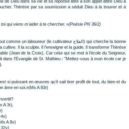
che de Dieu dans sa vie et sa réponse libre à son appel attire Dieu à
 toucher. Thérèse par sa soumission a séduit Dieu à la trouver et à
t toi qui viens m'aider à te chercher. »(Poésie PN 36/2)
oureur (le cultivateur الفلاح) qui cherche la bonne
t la cultive. Il la sculpte. Il l’enseigne et la guide. Il transforme Thérèse
ble (Jean de la Croix). Car celui qui se met à l’école du Seigneur,
t dans l’Evangile de St. Mathieu : "Mettez-vous à mon école car je
).
st si puissant en œuvres qu'il sait tirer profit de tout, du bien et du
mon âme en soi.»(Ms A 83r)
nvertit?
 A 3r),
r)
 4v)
(Ms A 8v)
 32v)