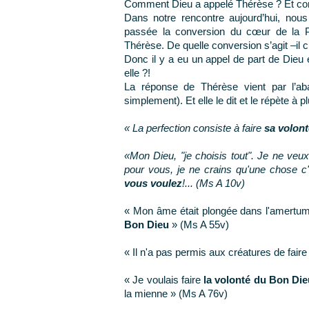
Comment Dieu a appelé Thérèse ? Et co
Dans notre rencontre aujourd’hui, nou
passée la conversion du cœur de la P
Thérèse. De quelle conversion s’agit –il c
Donc il y a eu un appel de part de Dieu
elle ?!
La réponse de Thérèse vient par l’ab
simplement). Et elle le dit et le répète à 
« La perfection consiste à faire
sa volont
«Mon Dieu, "je choisis tout". Je ne veux
pour vous, je ne crains qu'une chose c'
vous voulez
!... (Ms A 10v)
« Mon âme était plongée dans l'amertum
Bon Dieu
» (Ms A 55v)
« Il n'a pas permis aux créatures de faire
« Je voulais faire
la volonté du Bon Die
la mienne » (Ms A 76v)