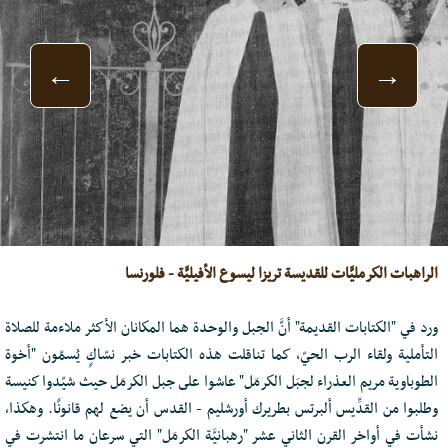
←
→
الراهبات الكرمليَّات للقديسة تريزا ليسوع الأفيليَّة - فلورنسا
ورد في "الكتابات القديمة" أنَّ الجبل والوحدة هما المكانان الأكثر ملاءمة للصلاة
التأملية ولقاء الرب الحيّ، كما تناقلت هذه الكتابات خبر نسّاكٍ يُسمّون "أخوة
الطوباوية مريم العذراء لجبَل الكرمَل" عاشوا على جبل الكرمَل حيث شيّدوا كنيسة
وطلبوا من القدِّيس ألبرتس بطريرك أورشليم - القدس أن يضع لهم قانونًا. وهكذا،
نشأت في أواخر القرن الثاني عشر "رهبانيَّة الكرمَل" التي سرعان ما انتشرت في