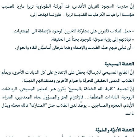
إنَّ مدرسة السجود للقربان الأقدس، قد أورثتهُ الطوباوية تريزا ماريا للصليب
مؤسسة الراهبات الكرمليات للقديسة تريزا – فلورنسا تهدف إلى:
- جعل الطلاب قادرين على مشاركة الآخرين الوجود بالإضافة الى المقتنيات.
- قيادتهم إلى رؤية صوفيَّة للوجود بحثاً عن الحقيقة.
- أن ننمِّي فيهم حبَّ الصَّمت والإصغاء وهما شرطان أساسيَّان للقاء والحوار.
التنشئة المسيحية
إنَّ الطابع المسيحي للإرساليَّة يحضّ على الإنفتاح على كل الديانات الأخرى، ويعلّم
الطلاب المعنى الحقيقي للحريَّة واحترام الآخرين ومعتقداتهم الدينية.
إنَّ تجسيد "كلمة الله الخلاقة بالمسيح" يكون عبر التعليم المسيحي، الرياضات
الروحية، اللقاءات المنظّمة... فالإلتزام الحرّ والمسؤول تجاه المعدمين، الفقراء،
الأيتام، العجزة والمساجين... يوطِّد لدى الطلاب حسّ "المشاركة" فالله محبَّة وبذل
ذات.
التنشئة الأدبيَّة والعلميَّة