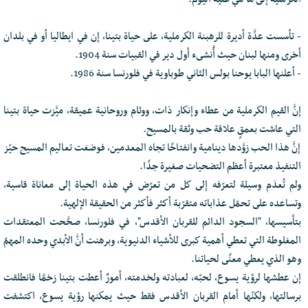
- تأسست عدَّة أديرة للرهبنة الكرملية، على حياة بتينا، إن في ايطاليا أو في بلدان
أخرى ومنها لبنان حيث أُنشىء أول دير في القبيات سنة 1904.
- أعلنها البابا يوحنا بولس الثاني طوباوية في فلورنسا سنة 1986.
إنَّ القيم الكرملية من عطاء وإنكار ذات، ووئام وروحانية عميقة، ميَّزت حياة بتينا
التي عاشت بعمقٍ علاقة حب وثقة بالمسيح.
إنَّ هذا الحب زوَّدها دينامية وانفتاحًا تجاه المعدمين، فوضعَت تعاليم المسيح حيّز
التنفيذ معتبرة أعظم التضحيات صغيرة جدًا.
ولم تُعدَم وسيلة لتعرّفه إلى كل من تعرّض في هذه الحياة إلى معاناة قاسية،
وتساعده على تحمّل عذاباته متقرّبة أكثر فأكثر من الحقيقة الإلهية.
بتأسيسها، "السجود الدائم للقربان الأقدس"، في فلورنسا، صحَّحت المعتقدات
المغلوطة التي تعطي أهمية كبرى للأشياء الدنيوية، وبرهنت أنَّ الأبدي وحده المهمّ
وهو الذي يعطي معنًى لحياتنا.
إن عطشها لرؤية يسوع، لحبّه، لعبادته ولخدمته، أمورٌ أعطت بتينا زخمًا فانطلقت
برسالتها، ولكنّها أمام القربان الأقدس فقط حيث يمكنها رؤية يسوع، اكتشفت