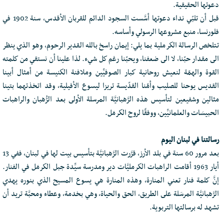
دعوتها الحقيقية.
قبل أن تلبّي نداء دعوتها أسَّست السجود الدائم للقربان الأقدس، سنة 1902 في
فلورنسا، منبع مشروعها الرسولي وأساسه.
تتلخص الرسالة الكرملية بما يلي: إيمان راسخ بالله القدير الرحوم، وهو الذي ينظر
الى مقدار حبّنا، لا الى ضعفنا، ويحبّنا رغم كل شيء. لذا علينا أن نستقي من كلمته
القوة والهمّة لنعيش روحانية كبار الصوفيِّين وملافنة الكنيسة من أمثال أبينا
القديس يوحنا للصليب وأمّنا القدّيسة تريزا ليسوع الأفيلية، وقد اتخذتهما بتينا
مثالين وشفيعين لتأسيس هذه الرَّهبانيَّة المرسلة الأولى بعد الرُّهبان والراهبات
الحبيسَات والعلمانيِّين، ووفقًا لروح الكرمَل.
رسالتنا في لبنان اليوم
بعد مرور 60 سنة في بلد الأرز، قرَّرت الرَّهبانيَّة بتأسيس بيت لها في لبنان، ففي 13
أيار 1963 أقامت الراهبات الكرمليَّات دير ومدرسة سيِّدة جبل الكرمَل في الفنار.
إنَّ كلمة فنار تعني المنارة، وهذه المنارة هي يسوع المسيح الذي بنوره يهدي
الرَّهبانيَّة المرسَلة على الطريق، الحق والحياة، وهي بخدمة، وعطاء ومحبَّة تريد أن
تشهد له برسالتها التربوية.