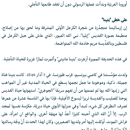
أوروبا الغربيّة وبدأت عملها الرسولي دون أن تفقد طابعها التأملي.
على خطى "بتينا"
إن إرساليتنا متجذّرة من شجرة الكرمَل الأولى المشرقة وما لحق بها من إصلاح،
منطبعة بصورة القديس "إيليا"، نبي الله الغيور، الذي عاش على جبل الكرمَل في
فلسطين وبالقدِّيسة مريم خادمة الله المتواضعة.
في هذه الحديقة المميزة أزهرت "بتينا مانيتي" وأثمرت ثمارًا غزيرة للحياة التأملية.
ولدت مؤسِّستنا في كامبي بيزنسيو، قرب فلورنسا، في 2 آذار 1846. كانت بتينا فتاة
جميلة، ذكية، وموهوبة ما جعل نجمها يسطع في الحياة المدنية غير أن المواهب
التي زيّنها الله بها لم تمنعها من أن تفهم سريعًا "الجوهري". استهوتها حياة القديس
يوحنا للصليب والقديسة تريزا ليسوع الأفيلية، فإذا بها في التاسعة عشرة من عمرها
تصرف النظرعن كل شيء، لتبدأ وفي منزلها الأبوي حياة ديريّة، مكرّسة نفسها لمجد
الرب. إلاَّ أنَّ الله الذي أحبته كثيرًا أعدَّ لها مهمَّة أخرى. والواقع ان امرأة، على
فراش الموت، أوكلت إليها أمر ولديها الصغيرين، وكان لهذا الحدث أنْ وجَّهَ رسالتها
الكرمليَّة إلى ما هي عليه اليوم.