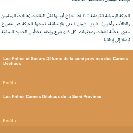
الإصغاء للمسائل الشخصيَّة، اعترافات.
الحركة الرسولية الكرملية M.E.C. تُشرِّع أبوابها لكلّ العائلات (عائلات المعلمين
والطلاَّب وآخرين). طريق الإيمان الغني بالإنسانيَّة، تعيشها الحركة عبر مشروع
سنوي يتخلَّلهُ لقاءات ومخيّمات. كل ذلك بفرح وإخاء يتخطَّيان الحدود اللبنانيَّة
ليصلا إلى إيطاليا.
Les Frères et Soeurs Défunts de la semi province des Carmes
Déchaux
Profil
Les Frères Carmes Déchaux de la Semi-Province
Profil