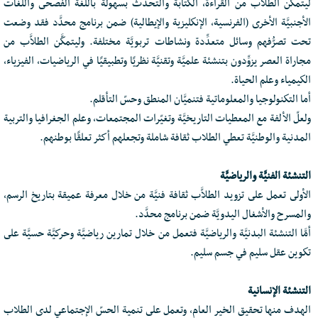
ليتمكّن الطلاب من القراءة، الكتابة والتحدُّث بسهولة باللغة الفصحى واللغات
الأجنبيَّة الأخرى (الفرنسية، الإنكليزية والإيطالية) ضمن برنامج محدَّد فقد وضعت
تحت تصرُّفهم وسائل متعدِّدة ونشاطات تربويَّة مختلفة. وليتمكَّن الطلاَّب من
مجاراة العصر يزوِّدون بتنشئة علميَّة وتقنيَّة نظريًا وتطبيقيًا في الرياضيات، الفيزياء،
الكيمياء وعلم الحياة.
أما التكنولوجيا والمعلوماتية فتنميَّان المنطق وحسّ التأقلم.
ولعلّ الألفة مع المعطيات التاريخيَّة وتغيّرات المجتمعات، وعلم الجغرافيا والتربية
المدنية والوطنيَّة تعطي الطلاب ثقافة شاملة وتجعلهم أكثر تعلقًا بوطنهم.
التنشئة الفنيَّة والرياضيَّة
الأولى تعمل على تزويد الطلاَّب ثقافة فنيَّة من خلال معرفة عميقة بتاريخ الرسم،
والمسرح والأشغال اليدويَّة ضمن برنامج محدَّد.
أمَّا التنشئة البدنيَّة والرياضيَّة فتعمل من خلال تمارين رياضيَّة وحركيَّة حسيَّة على
تكوين عقل سليم في جسم سليم.
التنشئة الإنسانية
الهدف منها تحقيق الخير العام، وتعمل على تنمية الحسّ الإجتماعي لدى الطلاب